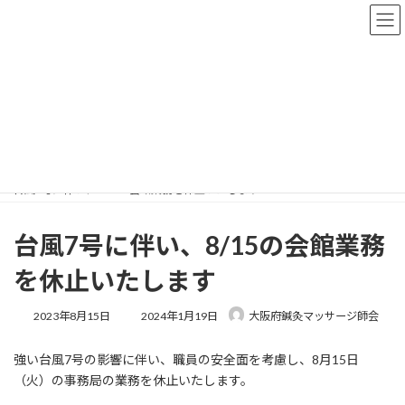
コ
ナ
ン
ビ
テ
ゲ
ン
ー
ツ
シ
へ
ョ
更新情報
ス
ン
キ
に
ッ
移
プ
動
HOME
更新情報
お知らせ
台風7号に伴い、8/15の会館業務を休止いたします
台風7号に伴い、8/15の会館業務
を休止いたします
最
2023年8月15日
2024年1月19日
大阪府鍼灸マッサージ師会
終
更
強い台風7号の影響に伴い、職員の安全面を考慮し、8月15日
新
日
（火）の事務局の業務を休止いたします。
時