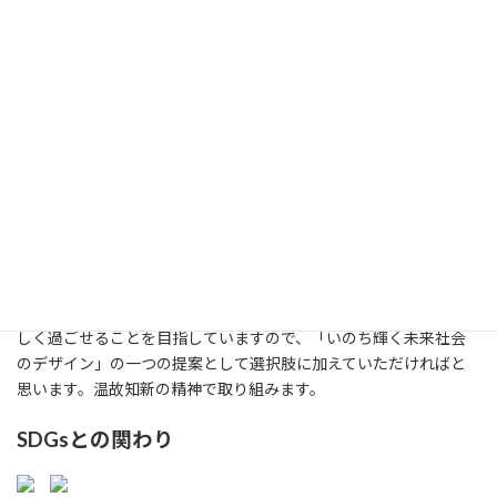
展開
した
大阪府内の会員各施術所おいて、地域の方々に密着
い地
した臨床、普及啓発、広報活動などを推進します。
域・
方法
共創
会員、非会員を問わず、当会の目的に賛同される、
を希
あん摩マッサージ指圧師、はり師、きゅう師の皆
望す
様。また、高齢者や女性の健康に関する活動に協力
る
いただける企業、自治体の皆様。
方々
大阪・関西万博のテーマとの関わり
私たちの活動は、誰もが、生き生きと自分らしく、毎日健康で楽
しく過ごせることを目指していますので、「いのち輝く未来社会
のデザイン」の一つの提案として選択肢に加えていただければと
思います。温故知新の精神で取り組みます。
SDGsとの関わり